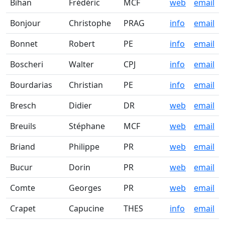
Bihan
Frédéric
MCF
web
email
Bonjour
Christophe
PRAG
info
email
Bonnet
Robert
PE
info
email
Boscheri
Walter
CPJ
info
email
Bourdarias
Christian
PE
info
email
Bresch
Didier
DR
web
email
Breuils
Stéphane
MCF
web
email
Briand
Philippe
PR
web
email
Bucur
Dorin
PR
web
email
Comte
Georges
PR
web
email
Crapet
Capucine
THES
info
email