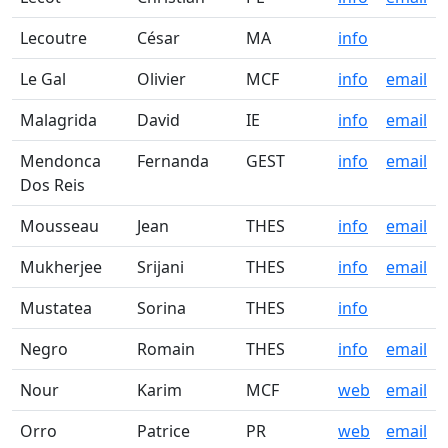
Lecoutre
César
MA
info
Le Gal
Olivier
MCF
info
email
Malagrida
David
IE
info
email
Mendonca
Fernanda
GEST
info
email
Dos Reis
Mousseau
Jean
THES
info
email
Mukherjee
Srijani
THES
info
email
Mustatea
Sorina
THES
info
Negro
Romain
THES
info
email
Nour
Karim
MCF
web
email
Orro
Patrice
PR
web
email