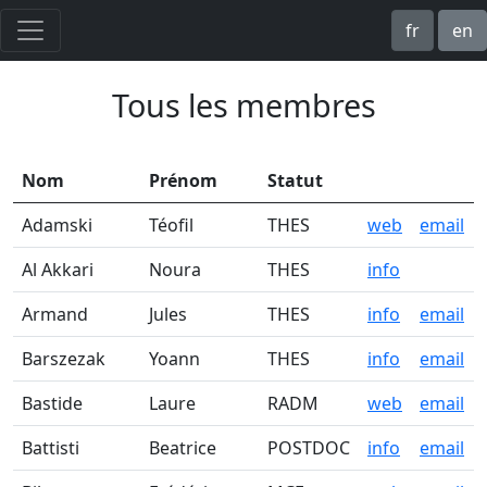
fr
en
Tous les membres
Nom
Prénom
Statut
Adamski
Téofil
THES
web
email
Al Akkari
Noura
THES
info
Armand
Jules
THES
info
email
Barszezak
Yoann
THES
info
email
Bastide
Laure
RADM
web
email
Battisti
Beatrice
POSTDOC
info
email