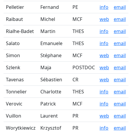
Pelletier
Fernand
PE
info
email
Raibaut
Michel
MCF
web
email
Rialhe-Badet
Martin
THES
info
email
Salato
Emanuele
THES
info
email
Simon
Stéphane
MCF
web
email
Szlenk
Maja
POSTDOC
web
email
Tavenas
Sébastien
CR
web
email
Tonnelier
Charlotte
THES
info
email
Verovic
Patrick
MCF
info
email
Vuillon
Laurent
PR
web
email
Worytkiewicz
Krzysztof
PR
info
email