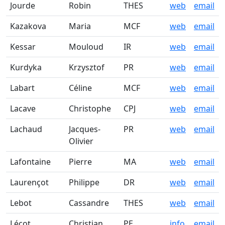
Jourde
Robin
THES
web
email
Kazakova
Maria
MCF
web
email
Kessar
Mouloud
IR
web
email
Kurdyka
Krzysztof
PR
web
email
Labart
Céline
MCF
web
email
Lacave
Christophe
CPJ
web
email
Lachaud
Jacques-
PR
web
email
Olivier
Lafontaine
Pierre
MA
web
email
Laurençot
Philippe
DR
web
email
Lebot
Cassandre
THES
web
email
Lécot
Christian
PE
info
email