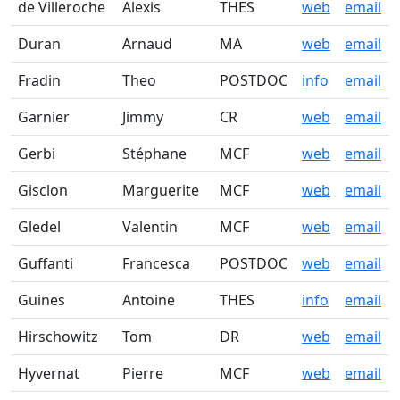
de Villeroche
Alexis
THES
web
email
Duran
Arnaud
MA
web
email
Fradin
Theo
POSTDOC
info
email
Garnier
Jimmy
CR
web
email
Gerbi
Stéphane
MCF
web
email
Gisclon
Marguerite
MCF
web
email
Gledel
Valentin
MCF
web
email
Guffanti
Francesca
POSTDOC
web
email
Guines
Antoine
THES
info
email
Hirschowitz
Tom
DR
web
email
Hyvernat
Pierre
MCF
web
email