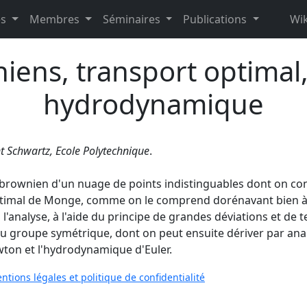
es
Membres
Séminaires
Publications
Wik
ens, transport optimal, 
hydrodynamique
 Schwartz, Ecole Polytechnique
.
rownien d'un nuage de points indistinguables dont on conna
timal de Monge, comme on le comprend dorénavant bien à la
'analyse, à l'aide du principe de grandes déviations et de t
au groupe symétrique, dont on peut ensuite dériver par an
wton et l'hydrodynamique d'Euler.
ntions légales et politique de confidentialité