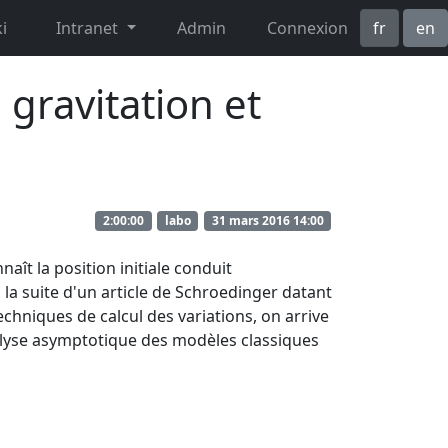
i
Intranet
Admin
Connexion
fr
en
gravitation et
2:00:00
labo
31 mars 2016 14:00
ît la position initiale conduit
 suite d'un article de Schroedinger datant
echniques de calcul des variations, on arrive
alyse asymptotique des modèles classiques