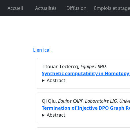
Accueil
Actualités
Diffusion
Emplois et stag
Lien ical.
Titouan Leclercq,
Equipe LIMD
.
Synthetic computability in Homotopy
Abstract
Qi Qiu,
Équipe CAPP, Laboratoire LIG, Unive
Termination of Injective DPO Graph 
Abstract