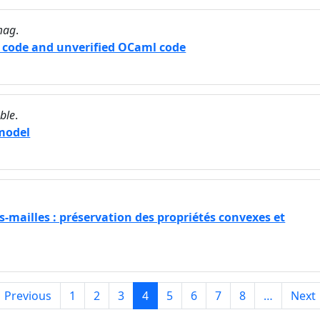
mag
.
q code and unverified OCaml code
ble
.
 model
mailles : préservation des propriétés convexes et
Previous
1
2
3
4
5
6
7
8
…
Next