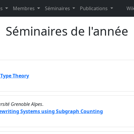
es
Membres
Séminaires
Publications
Wik
Séminaires de l'année
 Type Theory
rsité Grenoble Alpes
.
Rewriting Systems using Subgraph Counting