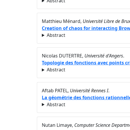
Abstract
Matthieu Ménard,
Université Libre de Bru
Creation of chaos for interacting Bro
Abstract
Nicolas DUTERTRE,
Université d'Angers
.
Topologie des fonctions avec points cri
Abstract
Aftab PATEL,
Université Rennes I
.
La géométrie des fonctions rationnel
Abstract
Nutan Limaye,
Computer Science Departme