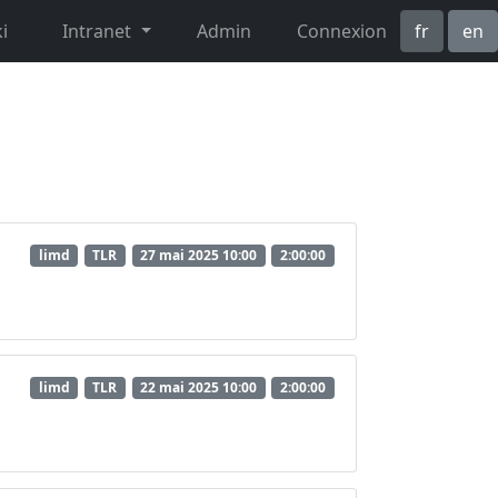
i
Intranet
Admin
Connexion
fr
en
limd
TLR
27 mai 2025 10:00
2:00:00
limd
TLR
22 mai 2025 10:00
2:00:00