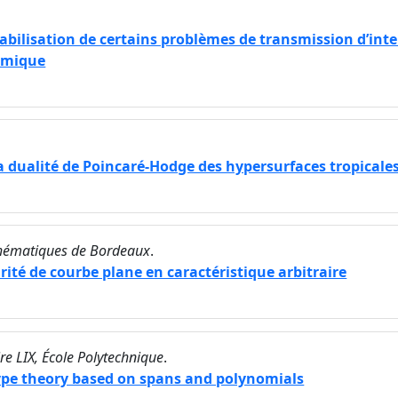
abilisation de certains problèmes de transmission d’inte
namique
a dualité de Poincaré-Hodge des hypersurfaces tropicale
thématiques de Bordeaux
.
ité de courbe plane en caractéristique arbitraire
re LIX, École Polytechnique
.
type theory based on spans and polynomials