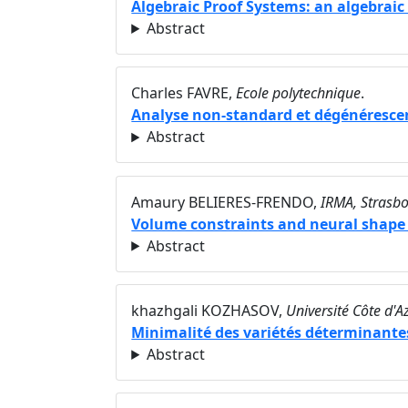
Algebraic Proof Systems: an algebraic
Abstract
Charles FAVRE,
Ecole polytechnique
.
Analyse non-standard et dégénérescen
Abstract
Amaury BELIERES-FRENDO,
IRMA, Strasb
Volume constraints and neural shape
Abstract
khazhgali KOZHASOV,
Université Côte d'A
Minimalité des variétés déterminante
Abstract