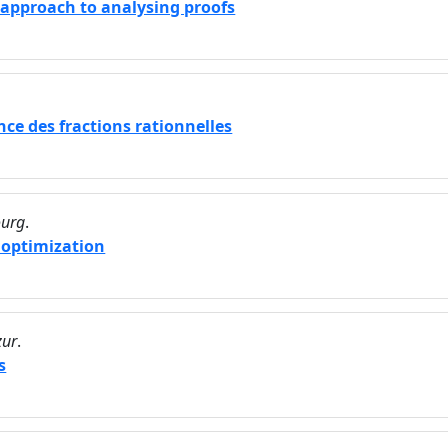
 approach to analysing proofs
ce des fractions rationnelles
ourg
.
 optimization
zur
.
s