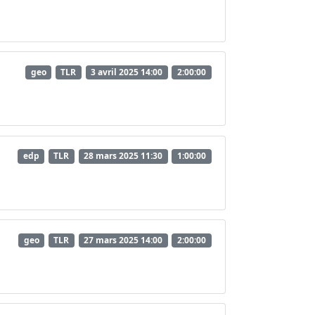
geo
TLR
3 avril 2025 14:00
2:00:00
edp
TLR
28 mars 2025 11:30
1:00:00
geo
TLR
27 mars 2025 14:00
2:00:00