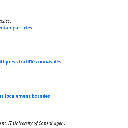
xelles
.
wnian particles
tiques stratifiés non-isolés
les localement bornées
nt, IT University of Copenhagen
.