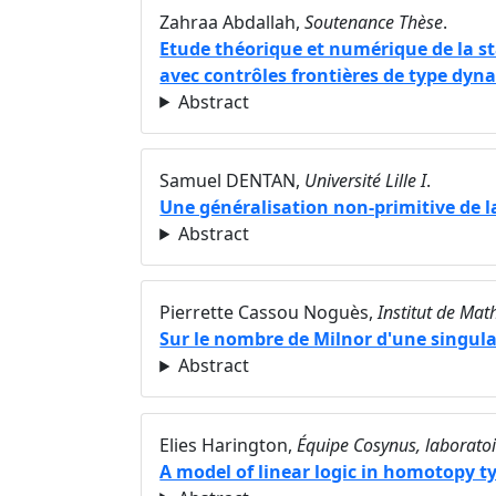
Zahraa Abdallah,
Soutenance Thèse
.
Etude théorique et numérique de la st
avec contrôles frontières de type dy
Abstract
Samuel DENTAN,
Université Lille I
.
Une généralisation non-primitive de l
Abstract
Pierrette Cassou Noguès,
Institut de Ma
Sur le nombre de Milnor d'une singular
Abstract
Elies Harington,
Équipe Cosynus, laboratoi
A model of linear logic in homotopy 